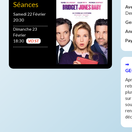
Séances
Av
De
Samedi 22 Février
20:30
Ge
Dimanche 23
An
Février
Pa
18:30
VO ST
⇒ 
GE
Apr
ret
plu
sur
sou
ren
déc