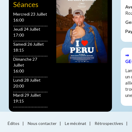
Séances
Av
Ro
Mercredi 23 Juillet
16:00
Ge
Jeudi 24 Juillet
Pa
17:00
Samedi 26 Juillet
18:15
⇒ 
Dimanche 27
GE
Juillet
Lan
16:00
un 
Lundi 28 Juillet
all
20:00
tro
Mardi 29 Juillet
une
19:15
Éditos
|
Nous contacter
|
Le mécénat
|
Rétrospectives
|