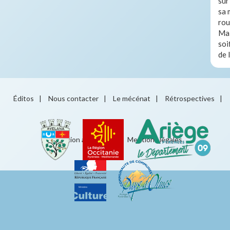
sûr
sa 
rou
Mai
soi
de 
Éditos
|
Nous contacter
|
Le mécénat
|
Rétrospectives
|
Éducation artistique
|
Mentions légales