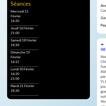
Séances
Av
Cas
Mercredi 15
Février
Ge
16:30
Pa
Jeudi 16 Février
21:00
Samedi 18 Février
⇒ 
14:30
GE
Dimanche 19
Nou
Février
Chi
16:15
fom
Lundi 20 Février
Aid
16:30
par
21:00
Yi,
Mardi 21 Février
pou
18:30
gue
sur
Nos