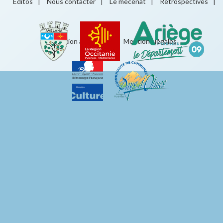
Éditos
|
Nous contacter
|
Le mécénat
|
Rétrospectives
|
Éducation artistique
|
Mentions légales