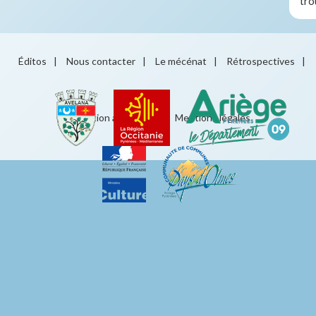
tro
Éditos
|
Nous contacter
|
Le mécénat
|
Rétrospectives
|
Éducation artistique
|
Mentions légales