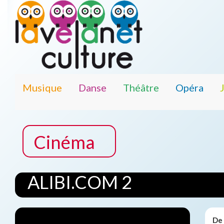
Musique
Danse
Théâtre
Opéra
Cinéma
ALIBI.COM 2
De