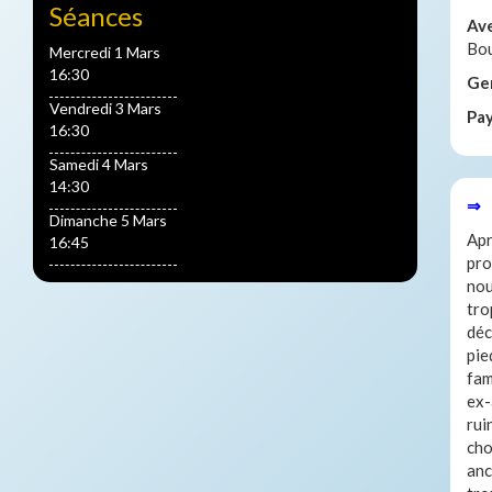
Séances
Av
Bou
Mercredi 1 Mars
16:30
Ge
Vendredi 3 Mars
Pa
16:30
Samedi 4 Mars
14:30
⇒ 
Dimanche 5 Mars
Apr
16:45
pro
nou
tro
déc
pie
fam
ex-
rui
cho
anc