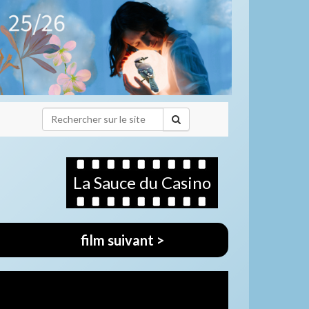
La Sauce du Casino
film suivant >