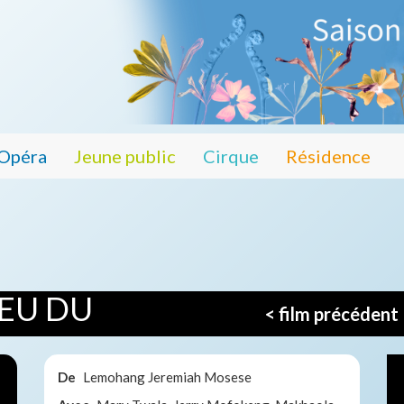
Opéra
Jeune public
Cirque
Résidence
FEU DU
< film précédent
De
Lemohang Jeremiah Mosese