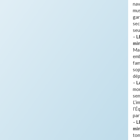
nav
mus
gar
sec
seu
–
L
mi
Mai
emb
fam
sop
dép
–
L
mon
sem
L’i
l’É
par
–
L
mi
tom