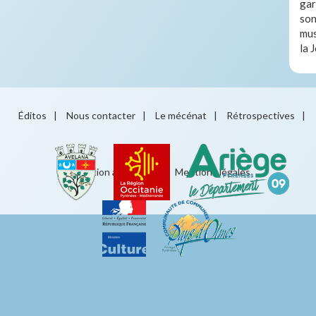
gar
son
mus
la 
Éditos
|
Nous contacter
|
Le mécénat
|
Rétrospectives
|
Éducation artistique
|
Mentions légales