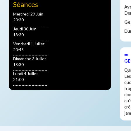
Séances
Av
De
Mercredi 29 Juin
20:30
Ge
Jeudi 30 Juin
Du
18:30
Vendredi 1 Juillet
20:45
⇒ 
Dimanche 3 Juillet
GE
18:30
Qua
Lundi 4 Juillet
Les
21:00
quo
fra
dom
qu’
cré
jam