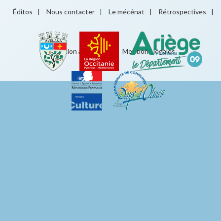
Éditos
|
Nous contacter
|
Le mécénat
|
Rétrospectives
|
Éducation artistique
|
Mentions légales