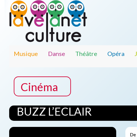
Musique
Danse
Théâtre
Opéra
Cinéma
BUZZ L’ECLAIR
De