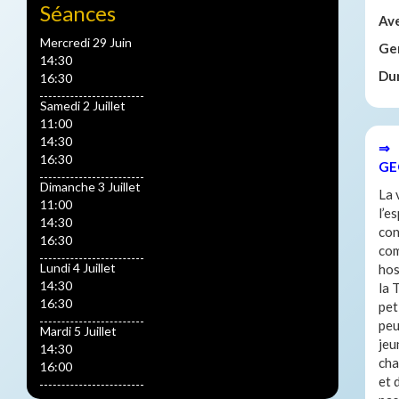
Séances
Av
Mercredi 29 Juin
Ge
14:30
Du
16:30
Samedi 2 Juillet
11:00
14:30
⇒ 
16:30
GE
Dimanche 3 Juillet
La 
11:00
l’e
14:30
con
16:30
com
Lundi 4 Juillet
hos
14:30
la 
16:30
pet
peu
Mardi 5 Juillet
jeu
14:30
cha
16:00
et 