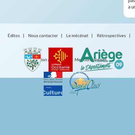
pas
a u
Éditos
|
Nous contacter
|
Le mécénat
|
Rétrospectives
|
Éducation artistique
|
Mentions légales