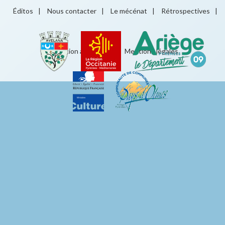
Éditos
|
Nous contacter
|
Le mécénat
|
Rétrospectives
|
Éducation artistique
|
Mentions légales