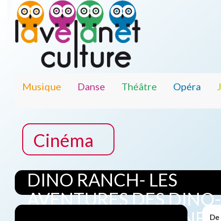
Musique
Danse
Théâtre
Opéra
Cinéma
DINO RANCH- LES
AVENTURES DES DINO-
RANCHEURS AU CINEM
De