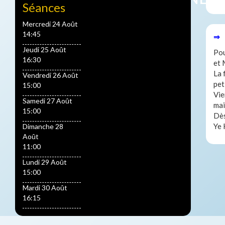
Séances
Mercredi 24 Août
14:45
⇒ 
Jeudi 25 Août
Pou
16:30
et 
La 
Vendredi 26 Août
pet
15:00
Vie
Samedi 27 Août
mai
15:00
Dès
Ye 
Dimanche 28
Août
11:00
Lundi 29 Août
15:00
Mardi 30 Août
16:15