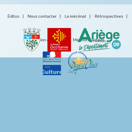
Éditos
|
Nous contacter
|
Le mécénat
|
Rétrospectives
|
Éducation artistique
|
Mentions légales