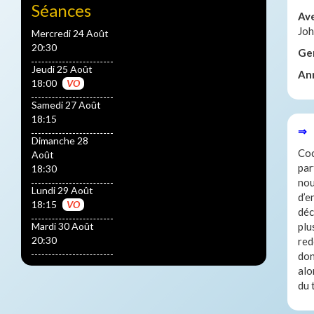
Séances
Av
Jo
Mercredi 24 Août
20:30
Ge
Jeudi 25 Août
An
18:00
VO
Samedi 27 Août
18:15
⇒ 
Dimanche 28
Coc
Août
par
18:30
nou
Lundi 29 Août
d’e
18:15
VO
déc
Mardi 30 Août
plu
20:30
red
don
alo
du 