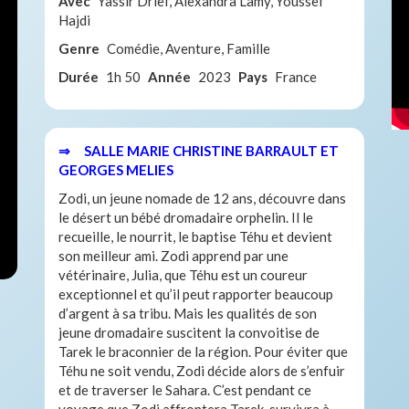
Avec
Yassir Drief, Alexandra Lamy, Youssef
Hajdi
Genre
Comédie, Aventure, Famille
Durée
1h 50
Année
2023
Pays
France
⇒ SALLE MARIE CHRISTINE BARRAULT ET
GEORGES MELIES
Zodi, un jeune nomade de 12 ans, découvre dans
le désert un bébé dromadaire orphelin. Il le
recueille, le nourrit, le baptise Téhu et devient
son meilleur ami. Zodi apprend par une
vétérinaire, Julia, que Téhu est un coureur
exceptionnel et qu’il peut rapporter beaucoup
d’argent à sa tribu. Mais les qualités de son
jeune dromadaire suscitent la convoitise de
Tarek le braconnier de la région. Pour éviter que
Téhu ne soit vendu, Zodi décide alors de s’enfuir
et de traverser le Sahara. C’est pendant ce
voyage que Zodi affrontera Tarek, survivra à