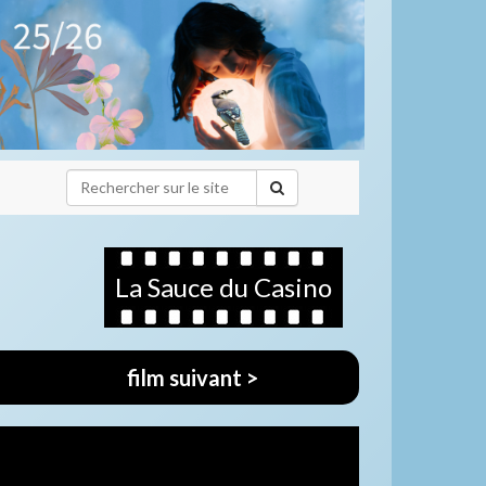
La Sauce du Casino
film suivant >