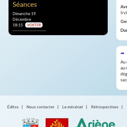
Séances
Av
Irv
Dimanche 19
Décembre
Ge
18:15
VOSTFR
Du
⇒ 
Au 
au 
dég
sac
Éditos
|
Nous contacter
|
Le mécénat
|
Rétrospectives
|