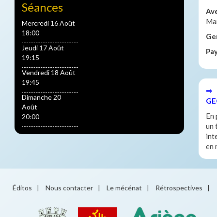
Séances
Av
Ma
Mercredi 16 Août
18:00
Ge
Jeudi 17 Août
Pa
19:15
Vendredi 18 Août
19:45
⇒ 
Dimanche 20
GE
Août
En 
20:00
un 
int
en 
Éditos
|
Nous contacter
|
Le mécénat
|
Rétrospectives
|