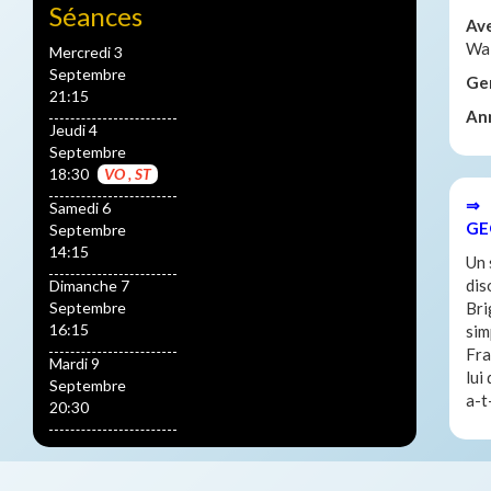
Séances
Av
Wal
Mercredi 3
Septembre
Ge
21:15
An
Jeudi 4
Septembre
18:30
VO , ST
⇒ 
Samedi 6
GE
Septembre
14:15
Un 
dis
Dimanche 7
Septembre
Bri
16:15
sim
Fra
Mardi 9
lui
Septembre
a-t
20:30