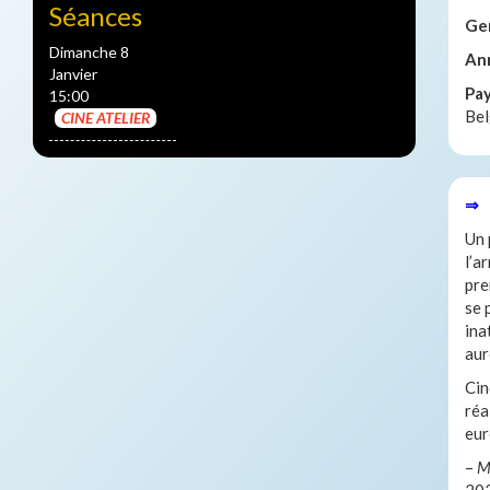
Séances
Ge
Dimanche 8
An
Janvier
Pa
15:00
Bel
CINE ATELIER
⇒ 
Un 
l’a
pre
se 
ina
aur
Cin
réa
eur
–
M
202