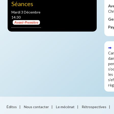
Séances
Av
Chr
Mardi 3 Décembre
14:30
Ge
Avant-Première
Pa
⇒ 
Car
dan
pen
s’o
les
s’e
règ
Éditos
|
Nous contacter
|
Le mécénat
|
Rétrospectives
|