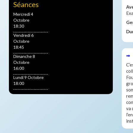
Séances
Av
Ex
Mercredi 4
Octobre
Ge
18:30
Du
Vendredi 6
Octobre
18:45
⇒ 
Dimanche 8
Octobre
C’e
16:00
col
Fou
Lundi 9 Octobre
18:00
gro
son
rem
con
va 
l’e
ins