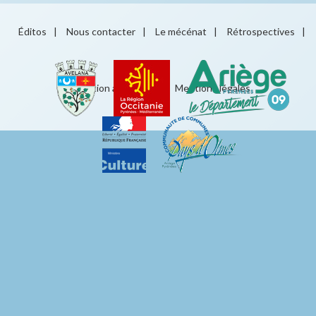
Éditos
|
Nous contacter
|
Le mécénat
|
Rétrospectives
|
Éducation artistique
|
Mentions légales