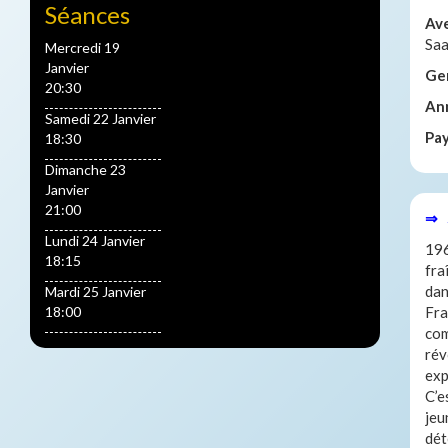
Séances
Av
Saa
Mercredi 19
Janvier
Ge
20:30
An
Samedi 22 Janvier
Pa
18:30
Dimanche 23
Janvier
21:00
⇒ 
Lundi 24 Janvier
196
18:15
fra
dan
Mardi 25 Janvier
18:00
Fra
com
rév
exp
C’e
jeu
dét