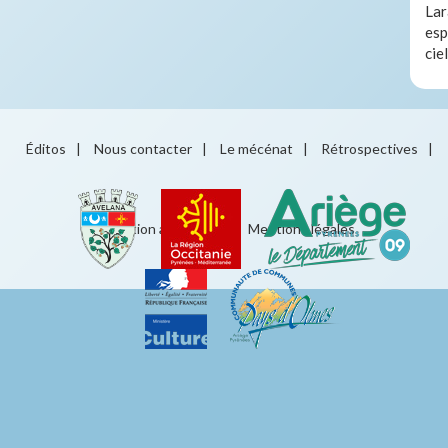
Lar
esp
cie
Éditos
|
Nous contacter
|
Le mécénat
|
Rétrospectives
|
Éducation artistique
|
Mentions légales