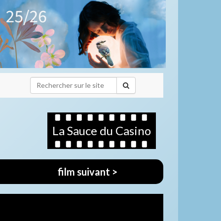
La Sauce du Casino
film suivant >