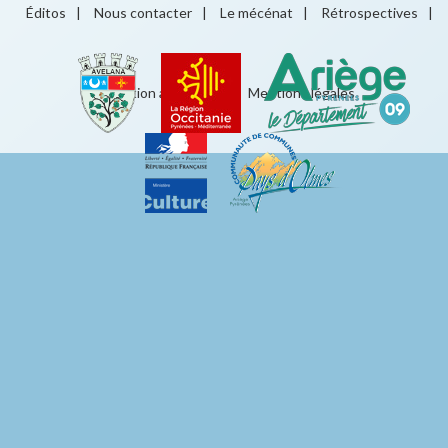
Éditos
|
Nous contacter
|
Le mécénat
|
Rétrospectives
|
Éducation artistique
|
Mentions légales