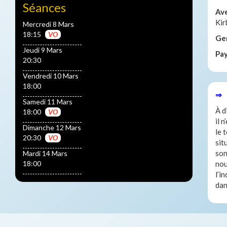
Séances
Av
Kir
Mercredi 8 Mars
18:15
VO
Ge
Jeudi 9 Mars
Pa
20:30
Vendredi 10 Mars
18:00
⇒ 
Samedi 11 Mars
À d
18:00
VO
il 
Dimanche 12 Mars
le 
20:30
VO
sit
son
Mardi 14 Mars
18:00
nou
l’i
dan