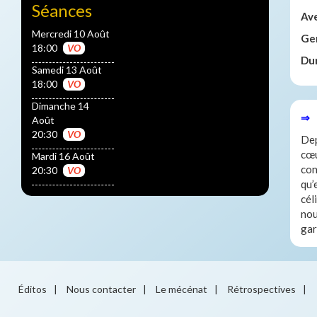
Séances
Av
Mercredi 10 Août
Ge
18:00
VO
Du
Samedi 13 Août
18:00
VO
Dimanche 14
⇒ 
Août
20:30
VO
Dep
cœu
Mardi 16 Août
con
20:30
VO
qu’
cél
nou
gar
Éditos
|
Nous contacter
|
Le mécénat
|
Rétrospectives
|