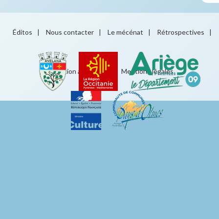
Éditos
|
Nous contacter
|
Le mécénat
|
Rétrospectives
|
Éducation artistique
|
Mentions légales