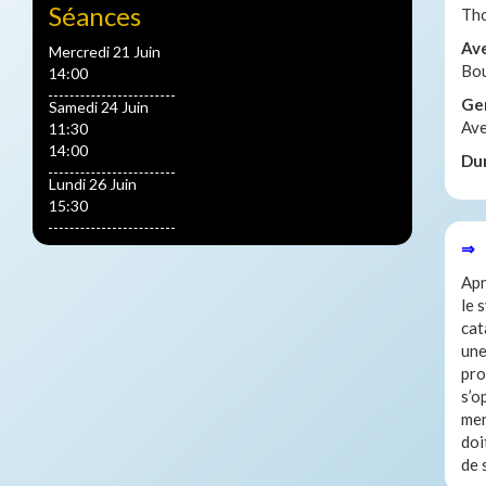
Séances
Th
Av
Mercredi 21 Juin
Bou
14:00
Ge
Samedi 24 Juin
Ave
11:30
14:00
Du
Lundi 26 Juin
15:30
⇒ 
Apr
le 
cat
une
pro
s’o
men
doi
de 