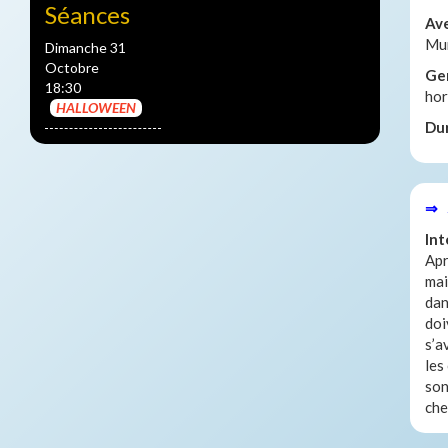
Séances
Av
Mu
Dimanche 31
Octobre
Ge
18:30
hor
HALLOWEEN
Du
⇒ 
Int
Apr
mai
dan
doi
s’a
les
son
che