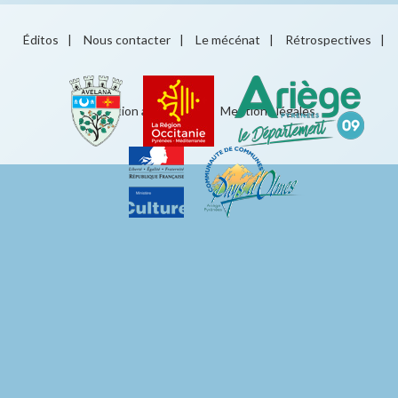
Éditos
|
Nous contacter
|
Le mécénat
|
Rétrospectives
|
Éducation artistique
|
Mentions légales