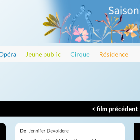
Opéra
Jeune public
Cirque
Résidence
< film précédent
De
Jennifer Devoldere