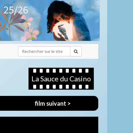
La Sauce du Casino
film suivant >