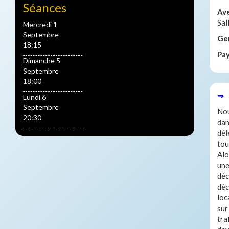
Séances
Av
Sal
Mercredi 1
Septembre
Ge
18:15
Pa
Dimanche 5
Septembre
18:00
⇒ 
Lundi 6
Septembre
Nou
20:30
dan
dél
tou
Alo
une
déc
déc
loc
sur
tra