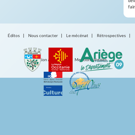
dev
fai
Éditos
|
Nous contacter
|
Le mécénat
|
Rétrospectives
|
Éducation artistique
|
Mentions légales