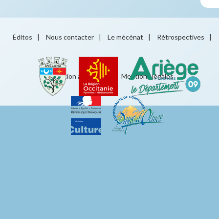
Éditos
|
Nous contacter
|
Le mécénat
|
Rétrospectives
|
Éducation artistique
|
Mentions légales