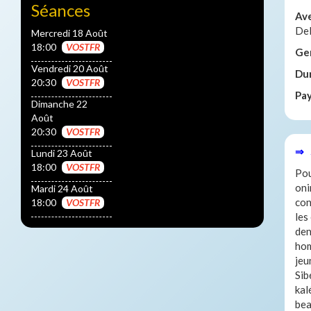
Séances
Av
De
Mercredi 18 Août
18:00
VOSTFR
Ge
Vendredi 20 Août
Du
20:30
VOSTFR
Pa
Dimanche 22
Août
20:30
VOSTFR
⇒ 
Lundi 23 Août
18:00
VOSTFR
Pou
oni
Mardi 24 Août
con
18:00
VOSTFR
les
den
hom
jeu
Sib
kal
bea