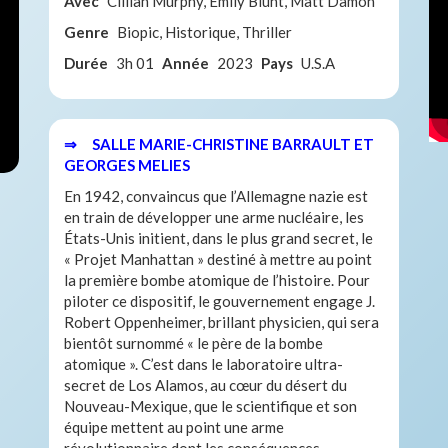
Avec
Cillian Murphy, Emily Blunt, Matt Damon
Genre
Biopic, Historique, Thriller
Durée
3h 01
Année
2023
Pays
U.S.A
⇒ SALLE MARIE-CHRISTINE BARRAULT ET
GEORGES MELIES
En 1942, convaincus que l’Allemagne nazie est
en train de développer une arme nucléaire, les
États-Unis initient, dans le plus grand secret, le
« Projet Manhattan » destiné à mettre au point
la première bombe atomique de l’histoire. Pour
piloter ce dispositif, le gouvernement engage J.
Robert Oppenheimer, brillant physicien, qui sera
bientôt surnommé « le père de la bombe
atomique ». C’est dans le laboratoire ultra-
secret de Los Alamos, au cœur du désert du
Nouveau-Mexique, que le scientifique et son
équipe mettent au point une arme
révolutionnaire dont les conséquences,