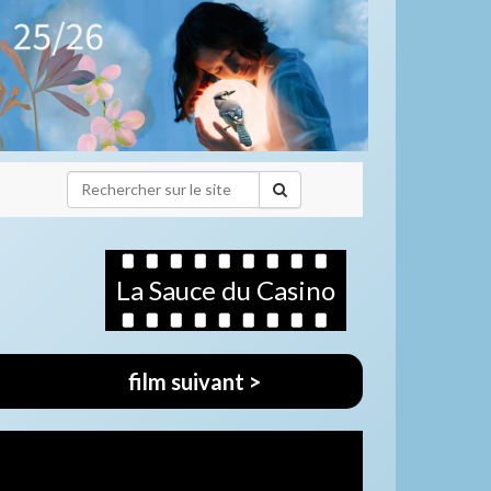
La Sauce du Casino
film suivant >