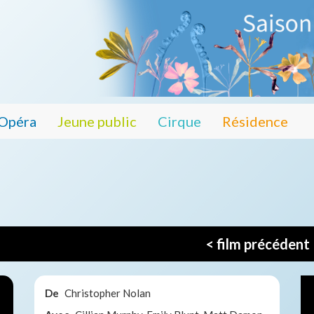
Opéra
Jeune public
Cirque
Résidence
< film précédent
De
Christopher Nolan