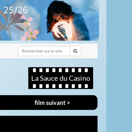
La Sauce du Casino
film suivant >