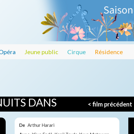
Opéra
Jeune public
Cirque
Résidence
NUITS DANS
< film précédent
De
Arthur Harari