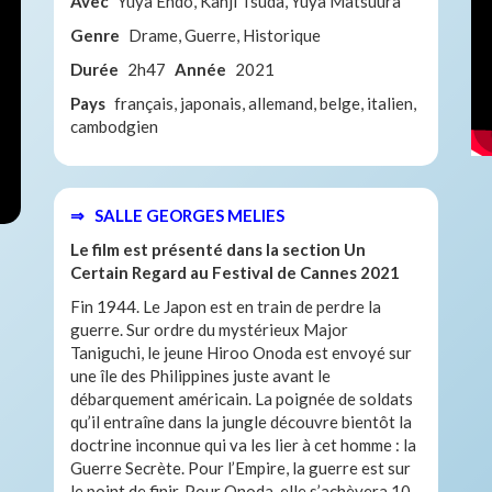
Avec
Yûya Endô, Kanji Tsuda, Yuya Matsuura
Genre
Drame, Guerre, Historique
Durée
2h47
Année
2021
Pays
français, japonais, allemand, belge, italien,
cambodgien
⇒ SALLE GEORGES MELIES
Le film est présenté dans la section Un
Certain Regard au Festival de Cannes 2021
Fin 1944. Le Japon est en train de perdre la
guerre. Sur ordre du mystérieux Major
Taniguchi, le jeune Hiroo Onoda est envoyé sur
une île des Philippines juste avant le
débarquement américain. La poignée de soldats
qu’il entraîne dans la jungle découvre bientôt la
doctrine inconnue qui va les lier à cet homme : la
Guerre Secrète. Pour l’Empire, la guerre est sur
le point de finir. Pour Onoda, elle s’achèvera 10