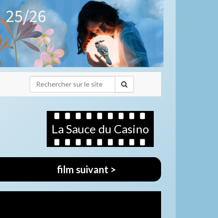
La Sauce du Casino
film suivant >