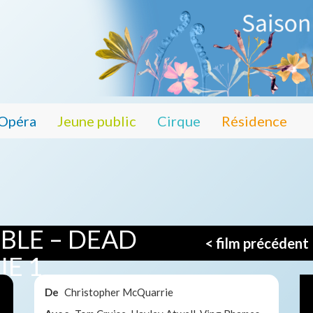
Opéra
Jeune public
Cirque
Résidence
IBLE – DEAD
< film précédent
E 1
De
Christopher McQuarrie