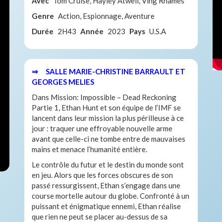
Avec
Tom Cruise, Hayley Atwell, Ving Rhames
Genre
Action, Espionnage, Aventure
Durée
2H43
Année
2023
Pays
U.S.A
⇒ SALLE MARIE-CHRISTINE BARRAULT ET
GEORGES MELIES
Dans Mission: Impossible – Dead Reckoning
Partie 1, Ethan Hunt et son équipe de l’IMF se
lancent dans leur mission la plus périlleuse à ce
jour : traquer une effroyable nouvelle arme
avant que celle-ci ne tombe entre de mauvaises
mains et menace l’humanité entière.
Le contrôle du futur et le destin du monde sont
en jeu. Alors que les forces obscures de son
passé ressurgissent, Ethan s’engage dans une
course mortelle autour du globe. Confronté à un
puissant et énigmatique ennemi, Ethan réalise
que rien ne peut se placer au-dessus de sa