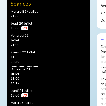
Séances
Av
Mercredi 19 Juillet
Ge
21:00
Du
Jeudi 20 Juillet
18:00
VO
Vendredi 21
⇒ 
Juillet
21:00
Dan
Par
Samedi 22 Juillet
lan
11:00
jou
20:30
ava
Dimanche 23
mai
Juillet
11:00
Le 
16:15
en 
pas
Lundi 24 Juillet
cou
18:00
VO
pui
Mardi 25 Juillet
que