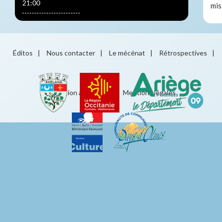
21:00
mis
Éditos
|
Nous contacter
|
Le mécénat
|
Rétrospectives
|
Éducation artistique
|
Mentions légales