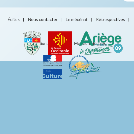
Éditos
|
Nous contacter
|
Le mécénat
|
Rétrospectives
|
Éducation artistique
|
Mentions légales