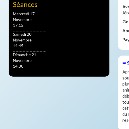
Séances
Av
Jér
Mercredi 17
Novembre
Ge
17:15
An
Samedi 20
Pa
Novembre
14:45
Dimanche 21
Novembre
⇒ 
14:30
Apr
sou
plu
ani
déb
tou
cet
du 
rés