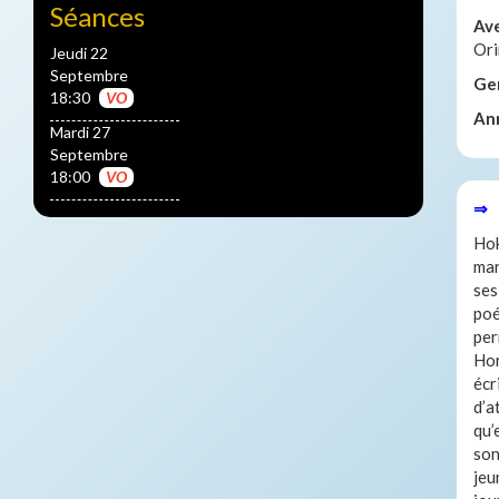
Séances
Av
Or
Jeudi 22
Septembre
Ge
18:30
VO
An
Mardi 27
Septembre
18:00
VO
⇒ 
Hok
mar
ses
poé
per
Hor
écr
d’a
qu’
son
jeu