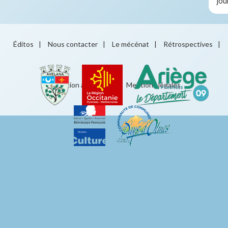
jou
Éditos
|
Nous contacter
|
Le mécénat
|
Rétrospectives
|
Éducation artistique
|
Mentions légales