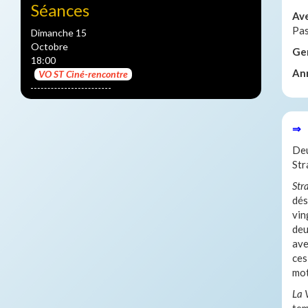
Séances
Av
Pas
Dimanche 15
Octobre
Ge
18:00
An
VO ST Ciné-rencontre
⇒ 
Deu
Str
Str
dés
vin
deu
ave
ces
mot
La 
tem