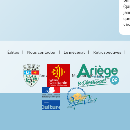
(qu
jam
que
viv
Éditos
|
Nous contacter
|
Le mécénat
|
Rétrospectives
|
Éducation artistique
|
Mentions légales