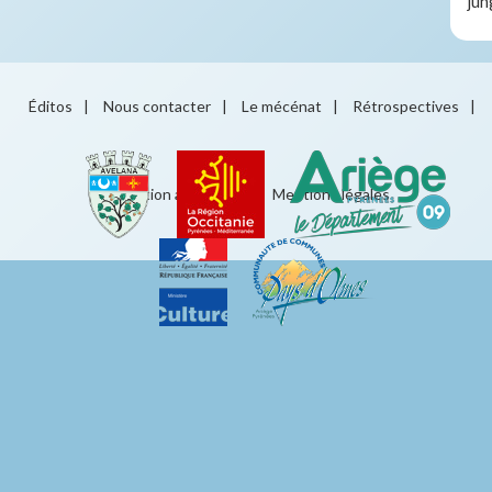
jun
Éditos
|
Nous contacter
|
Le mécénat
|
Rétrospectives
|
Éducation artistique
|
Mentions légales