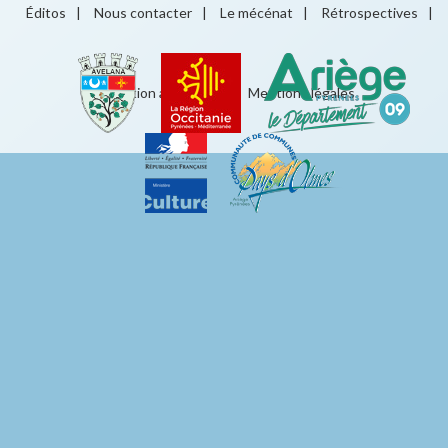
Éditos
|
Nous contacter
|
Le mécénat
|
Rétrospectives
|
Éducation artistique
|
Mentions légales