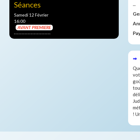
Séances
...
Ge
Samedi 12 Février
16:00
An
AVANT PREMIERE
Pa
⇒ 
Que
vot
goû
tou
dél
Jud
mét
! U