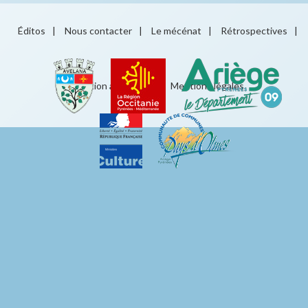
Éditos
|
Nous contacter
|
Le mécénat
|
Rétrospectives
|
Éducation artistique
|
Mentions légales