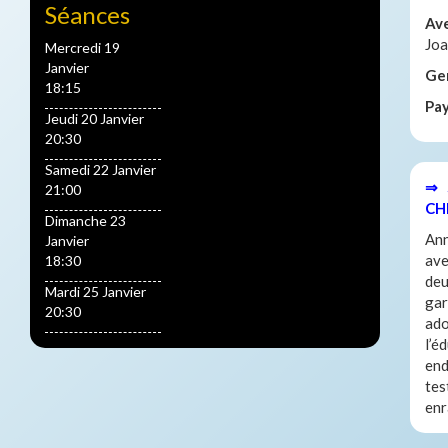
Séances
Av
Joa
Mercredi 19
Janvier
Ge
18:15
Pa
Jeudi 20 Janvier
20:30
Samedi 22 Janvier
⇒ 
21:00
CH
Dimanche 23
Ann
Janvier
ave
18:30
deu
Mardi 25 Janvier
gar
20:30
ado
l’é
end
tes
enr