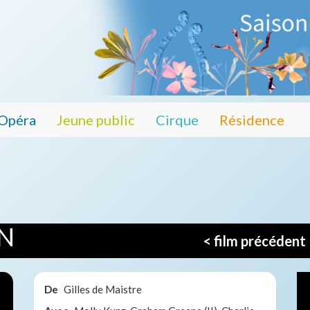
Opéra
Jeune public
Cirque
Résidence
ON
< film précédent
De
Gilles de Maistre