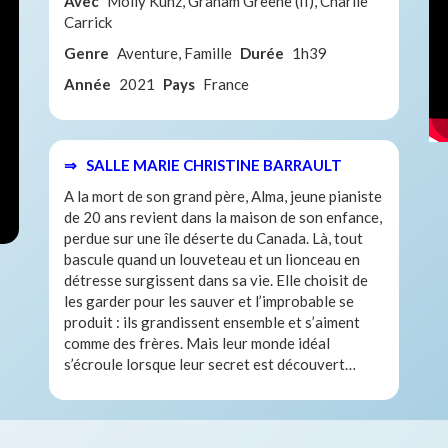
Avec
Molly Kunz, Graham Greene (II), Charlie
Carrick
Genre
Aventure, Famille
Durée
1h39
Année
2021
Pays
France
⇒ SALLE MARIE CHRISTINE BARRAULT
A la mort de son grand père, Alma, jeune pianiste
de 20 ans revient dans la maison de son enfance,
perdue sur une île déserte du Canada. Là, tout
bascule quand un louveteau et un lionceau en
détresse surgissent dans sa vie. Elle choisit de
les garder pour les sauver et l’improbable se
produit : ils grandissent ensemble et s’aiment
comme des frères. Mais leur monde idéal
s’écroule lorsque leur secret est découvert…