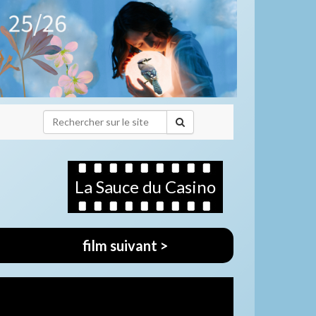
La Sauce du Casino
film suivant >