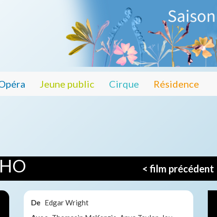
Opéra
Jeune public
Cirque
Résidence
OHO
< film précédent
De
Edgar Wright