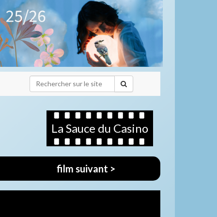
La Sauce du Casino
film suivant >