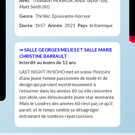
Avec
Thomasin McKenzie, Anya Taylor-Joy,
Matt Smith (XI)
Genre
Thriller, Epouvante-horreur
Durée
1h57
Année
2021
Pays
britannique
⇒ SALLE GEORGES MELIES ET SALLE MARIE
CHRISTINE BARRAULT
Interdit au moins de 12 ans
LAST NIGHT IN SOHO met en scène l’histoire
d’une jeune femme passionnée de mode et de
design qui parvient mystérieusement à
retourner dans les années 60 où elle rencontre
son idole, une éblouissante jeune star montante.
Mais le Londres des années 60 n’est pas ce qu’il
parait, et le temps semble se désagréger
entrainant de sombres répercussions.