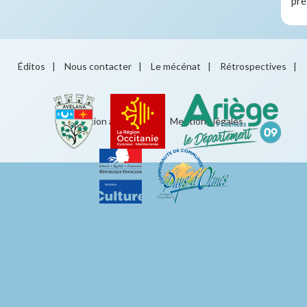
prê
Éditos
|
Nous contacter
|
Le mécénat
|
Rétrospectives
|
Éducation artistique
|
Mentions légales