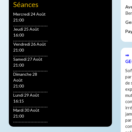
Séances
Av
Ber
Mercredi 24 Août
21:00
Ge
Jeudi 25 Août
Pa
16:00
Vendredi 26 Août
21:00
⇒ 
Samedi 27 Août
GE
21:00
Sof
Dimanche 28
par
Août
de 
21:00
exp
Lundi 29 Août
mut
16:15
con
irr
Mardi 30 Août
jam
21:00
par
con