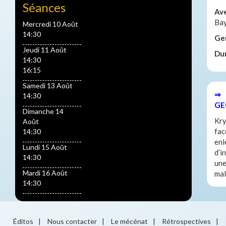
Séances
Av
Ba
Mercredi 10 Août
14:30
Ge
Jeudi 11 Août
Du
14:30
16:15
Samedi 13 Août
⇒ 
14:30
GE
Dimanche 14
Kry
Août
fac
14:30
enl
Lundi 15 Août
d’i
14:30
une
Mardi 16 Août
mal
14:30
Éditos
|
Nous contacter
|
Le mécénat
|
Rétrospectives
|