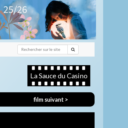
La Sauce du Casino
film suivant >