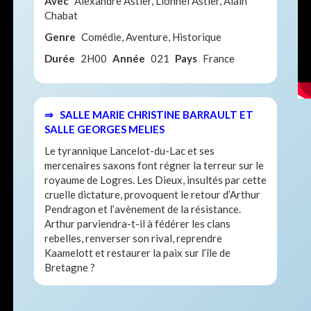
Avec
Alexandre Astier, Lionnel Astier, Alain
Chabat
Genre
Comédie, Aventure, Historique
Durée
2H00
Année
021
Pays
France
⇒ SALLE MARIE CHRISTINE BARRAULT ET
SALLE GEORGES MELIES
Le tyrannique Lancelot-du-Lac et ses
mercenaires saxons font régner la terreur sur le
royaume de Logres. Les Dieux, insultés par cette
cruelle dictature, provoquent le retour d’Arthur
Pendragon et l’avènement de la résistance.
Arthur parviendra-t-il à fédérer les clans
rebelles, renverser son rival, reprendre
Kaamelott et restaurer la paix sur l’île de
Bretagne ?