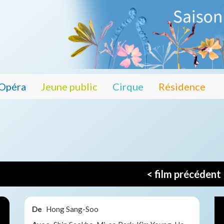
Opéra
Jeune public
Cirque
Résidence
< film précédent
De
Hong Sang-Soo