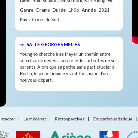
Avec
Shin Seokho, Mi-so Park, Kim Young-Ho
Genre
Drame
Durée
1h06
Année
2021
Pays
Corée du Sud
⇒ SALLE GEORGES MELIES
Youngho cherche à se frayer un chemin entre
son rêve de devenir acteur et les attentes de ses
parents. Alors que sa petite amie part étudier à
Berlin, le jeune homme y voit l’occasion d’un
nouveau départ.
ntacter
|
Le mécénat
|
Rétrospectives
|
Éducation artistique
|