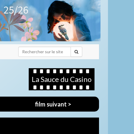
La Sauce du Casino
film suivant >