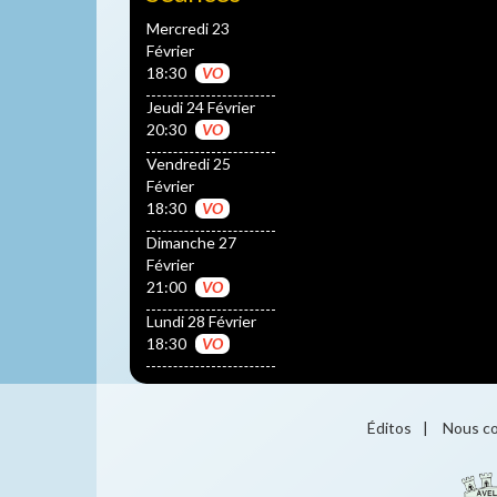
Mercredi 23
Février
18:30
VO
Jeudi 24 Février
20:30
VO
Vendredi 25
Février
18:30
VO
Dimanche 27
Février
21:00
VO
Lundi 28 Février
18:30
VO
Éditos
|
Nous co