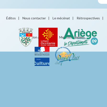
Éditos
|
Nous contacter
|
Le mécénat
|
Rétrospectives
|
Éducation artistique
|
Mentions légales