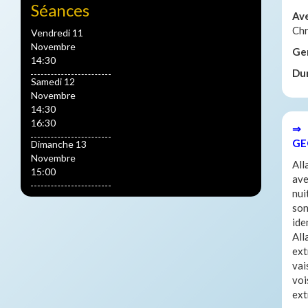
Séances
Av
Chr
Vendredi 11
Novembre
Ge
14:30
Du
Samedi 12
Novembre
14:30
16:30
⇒ 
GE
Dimanche 13
Novembre
All
15:00
ave
nui
son
ide
All
ext
vai
voi
ext