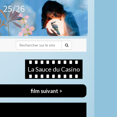
La Sauce du Casino
film suivant >