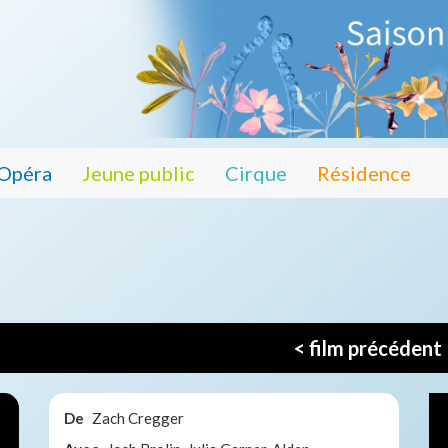
Opéra
Jeune public
Cirque
Résidence
< film précédent
De
Zach Cregger