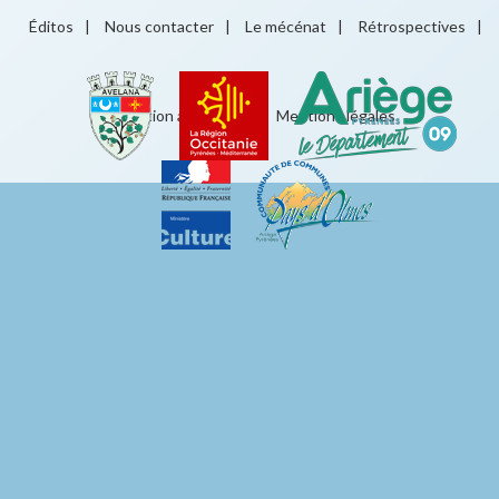
Éditos
|
Nous contacter
|
Le mécénat
|
Rétrospectives
|
Éducation artistique
|
Mentions légales