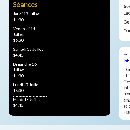
Séances
Av
Lac
Jeudi 13 Juillet
14:30
Ge
Vendredi 14
Du
Juillet
16:30
Samedi 15 Juillet
⇒ 
14:45
GE
Dimanche 16
Dan
Juillet
et 
14:30
C’e
Lundi 17 Juillet
int
16:30
tre
Mardi 18 Juillet
amu
14:45
se 
Fla