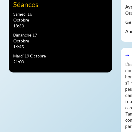
Séances
Av
Osc
Samedi 16
Octobre
Ge
18:30
An
Dimanche 17
Octobre
16:45
⇒ 
Mardi 19 Octobre
21:00
L’h
dou
hor
s’i
peu
dan
fou
cap
Tan
con
par