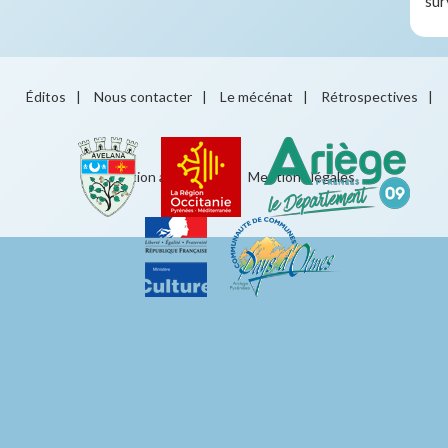
sur
Éditos
|
Nous contacter
|
Le mécénat
|
Rétrospectives
|
Éducation artistique
|
Mentions légales