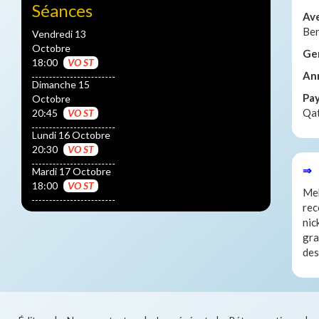
Séances
Av
Ben
Vendredi 13
Octobre
Ge
18:00
VO ST
An
Dimanche 15
Pa
Octobre
Qa
20:45
VO ST
Lundi 16 Octobre
20:30
VO ST
⇒ 
Mardi 17 Octobre
18:00
VO ST
Meh
rec
nic
gra
des