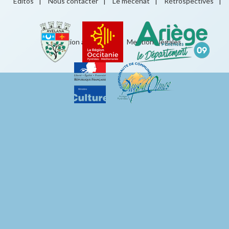
Éditos
|
Nous contacter
|
Le mécénat
|
Rétrospectives
|
Éducation artistique
|
Mentions légales