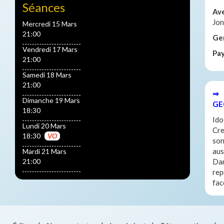
Séances
Av
Jon
Mercredi 15 Mars
21:00
Ge
Vendredi 17 Mars
Pa
21:00
Samedi 18 Mars
21:00
⇒ 
Dimanche 19 Mars
GE
18:30
Ido
Lundi 20 Mars
Cre
18:30
VO
son
aus
Mardi 21 Mars
21:00
Dam
rep
fac