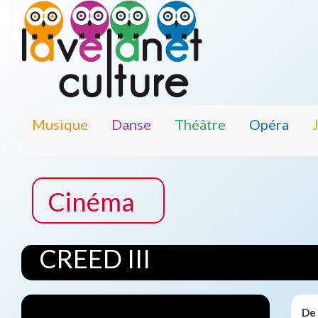
Musique
Danse
Théâtre
Opéra
Cinéma
CREED III
De