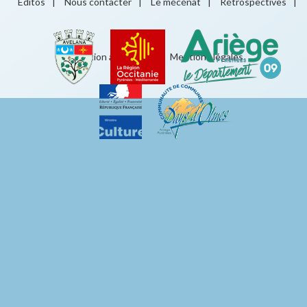
Éditos
|
Nous contacter
|
Le mécénat
|
Rétrospectives
|
Éducation artistique
|
Mentions légales