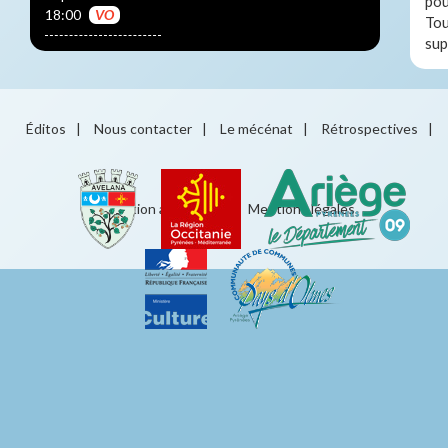
pou
18:00
VO
Tou
sup
Éditos
|
Nous contacter
|
Le mécénat
|
Rétrospectives
|
Éducation artistique
|
Mentions légales